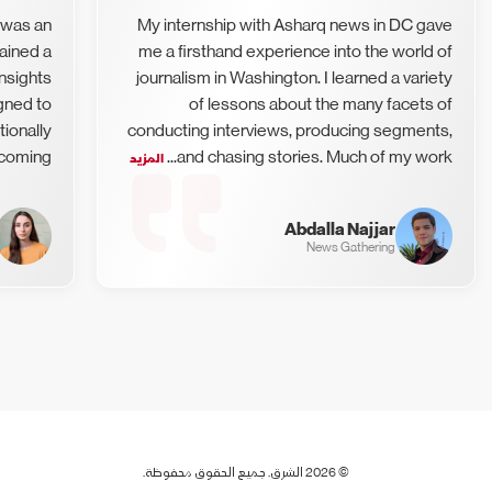
 was an
My internship with Asharq news in DC gave
gained a
me a firsthand experience into the world of
nsights
journalism in Washington. I learned a variety
igned to
of lessons about the many facets of
ionally
conducting interviews, producing segments,
oming...
and chasing stories. Much of my work...
المزيد
Abdalla Najjar
News Gathering
©
2026
الشرق. جميع الحقوق محفوظة.